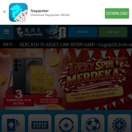
×
Nagapoker
DOWNLOAD
Download Nagapoker Mobile
U JOKERCASH !!! AKSES LINK RESMI KAMI : n4gap0k3ron.org
INFO :
HOME
POKER
SLOT GAME
IDN E-LOTTERY
NEW
NEW
SPORTBOOK
LIVE CASINO
IDNLIVE
NEW
TOGEL
ESPORTS
ARCADE
NEW
NEW
NEW
IDNTRADE
TEMBAK IKAN
IDNRAFFLE