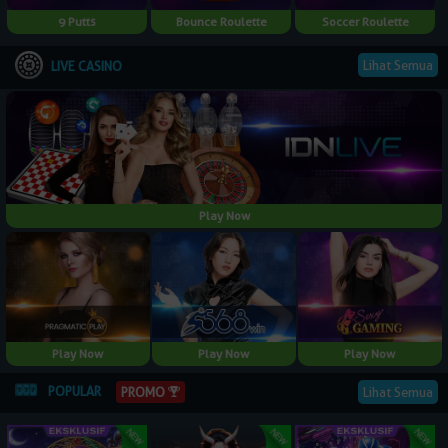
9 Putts
Bounce Roulette
Soccer Roulette
Lihat Semua
LIVE CASINO
Play Now
Play Now
Play Now
Play Now
POPULAR
Lihat Semua
PROMO