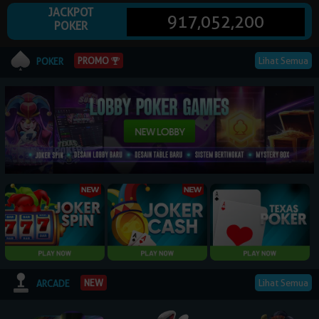
JACKPOT
917,052,200
POKER
© 2026 NagaPoker. All Rights Reserved | 18+
Lihat Semua
PROMO
POKER
Lihat Semua
NEW
ARCADE