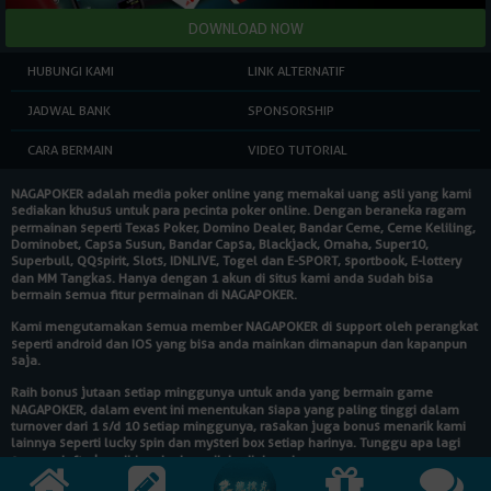
HUBUNGI KAMI
LINK ALTERNATIF
JADWAL BANK
SPONSORSHIP
CARA BERMAIN
VIDEO TUTORIAL
NAGAPOKER
adalah media poker online yang memakai uang asli yang kami
sediakan khusus untuk para pecinta poker online. Dengan beraneka ragam
permainan seperti Texas Poker, Domino Dealer, Bandar Ceme, Ceme Keliling,
Dominobet, Capsa Susun, Bandar Capsa, Blackjack, Omaha, Super10,
Superbull, QQspirit, Slots, IDNLIVE, Togel dan E-SPORT, sportbook, E-lottery
dan MM Tangkas. Hanya dengan 1 akun di situs kami anda sudah bisa
bermain semua fitur permainan di
NAGAPOKER
.
Kami mengutamakan semua member
NAGAPOKER
di support oleh perangkat
seperti android dan IOS yang bisa anda mainkan dimanapun dan kapanpun
saja.
Raih bonus jutaan setiap minggunya untuk anda yang bermain game
NAGAPOKER
, dalam event ini menentukan siapa yang paling tinggi dalam
turnover dari 1 s/d 10 setiap minggunya, rasakan juga bonus menarik kami
lainnya seperti lucky spin dan mysteri box setiap harinya. Tunggu apa lagi
segera daftarkan diri anda dan raih hadiahnya!