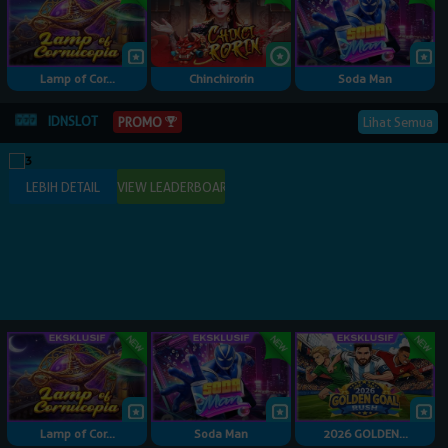
Lamp of Cor...
Chinchirorin
Soda Man
IDNSLOT
Lihat Semua
PROMO
Lamp of Cor...
Soda Man
2026 GOLDEN...