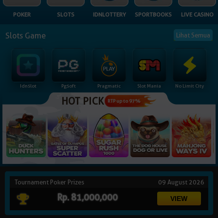
NEW
POKER
SLOTS
IDNLOTTERY
SPORTBOOKS
LIVE CASINO
TANGKAS
RTP
Slots Game
Lihat Semua
DEPOSIT
WITHDRAW
Idnslot
Pgsoft
Pragmatic
Slot Mania
No Limit City
PROMOSI
HOT PICK
RTP up to 97%
DOWNLOAD
REFERRAL
JACKPOT
Tournament Poker Prizes
09 August 2026
VIP MEMBER
Rp. 81,000,000
HUBUNGI KAMI