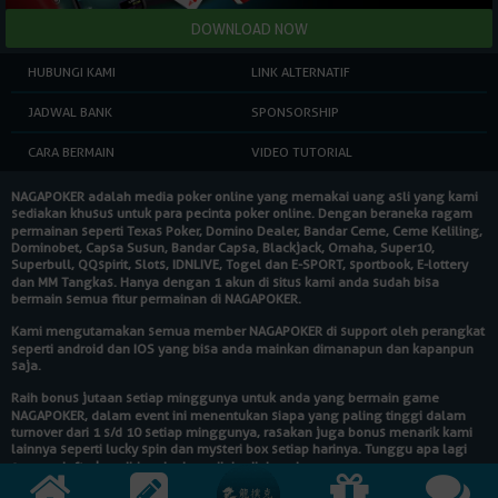
HUBUNGI KAMI
LINK ALTERNATIF
JADWAL BANK
SPONSORSHIP
CARA BERMAIN
VIDEO TUTORIAL
NAGAPOKER
adalah media poker online yang memakai uang asli yang kami
sediakan khusus untuk para pecinta poker online. Dengan beraneka ragam
permainan seperti Texas Poker, Domino Dealer, Bandar Ceme, Ceme Keliling,
Dominobet, Capsa Susun, Bandar Capsa, Blackjack, Omaha, Super10,
Superbull, QQspirit, Slots, IDNLIVE, Togel dan E-SPORT, sportbook, E-lottery
dan MM Tangkas. Hanya dengan 1 akun di situs kami anda sudah bisa
bermain semua fitur permainan di
NAGAPOKER
.
Kami mengutamakan semua member
NAGAPOKER
di support oleh perangkat
seperti android dan IOS yang bisa anda mainkan dimanapun dan kapanpun
saja.
Raih bonus jutaan setiap minggunya untuk anda yang bermain game
NAGAPOKER
, dalam event ini menentukan siapa yang paling tinggi dalam
turnover dari 1 s/d 10 setiap minggunya, rasakan juga bonus menarik kami
lainnya seperti lucky spin dan mysteri box setiap harinya. Tunggu apa lagi
segera daftarkan diri anda dan raih hadiahnya!