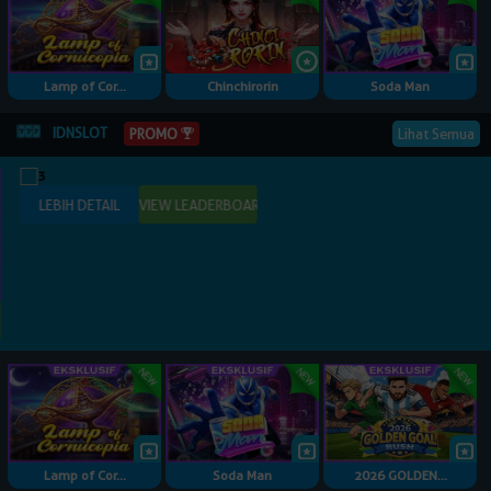
Lamp of Cor...
Chinchirorin
Soda Man
IDNSLOT
Lihat Semua
PROMO
Lamp of Cor...
Soda Man
2026 GOLDEN...