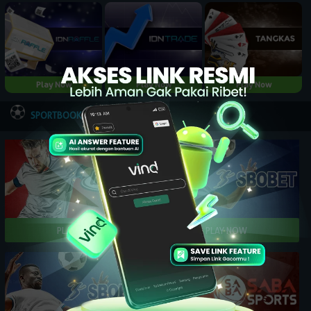
Play Now
Play Now
Play Now
NEW
SPORTBOOK