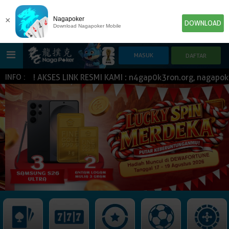
×
Nagapoker
DOWNLOAD
Download Nagapoker Mobile
H !!! AKSES LINK RESMI KAMI : n4gap0k3ron.org, nagapokwa
INFO :
HOME
POKER
SLOT GAME
IDN E-LOTTERY
NEW
NEW
SPORTBOOK
LIVE CASINO
IDNLIVE
NEW
TOGEL
ESPORTS
ARCADE
NEW
NEW
NEW
IDNTRADE
TEMBAK IKAN
IDNRAFFLE