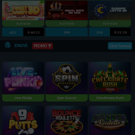
453
6:46:20
566
259
6:55:28
IDNLIVE
PROMO
Lihat Semua
Live Plinko
Spin Soccer
Checkmate Rush