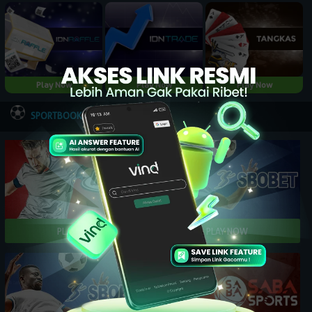
Play Now
Play Now
Play Now
NEW
SPORTBOOK