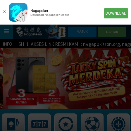
×
Nagapoker
DOWNLOAD
Download Nagapoker Mobile
CASH !!! AKSES LINK RESMI KAMI : n4gap0k3ron.org, nagap
INFO :
HOME
POKER
SLOT GAME
IDN E-LOTTERY
NEW
NEW
SPORTBOOK
LIVE CASINO
IDNLIVE
NEW
TOGEL
ESPORTS
ARCADE
NEW
NEW
NEW
IDNTRADE
TEMBAK IKAN
IDNRAFFLE