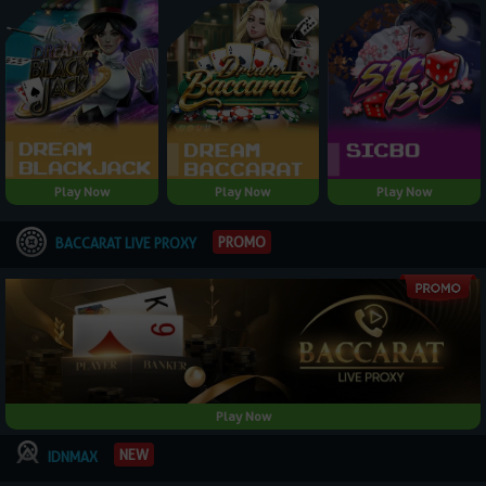
Play Now
Play Now
Play Now
PROMO
BACCARAT LIVE PROXY
Play Now
NEW
IDNMAX