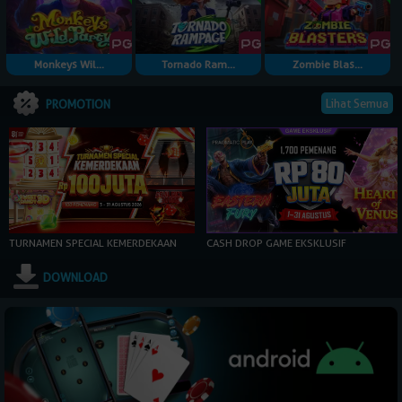
Monkeys Wil...
Tornado Ram...
Zombie Blas...
Lihat Semua
PROMOTION
TURNAMEN SPECIAL KEMERDEKAAN
CASH DROP GAME EKSKLUSIF
DOWNLOAD