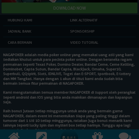
HUBUNGI KAMI
LINK ALTERNATIF
JADWAL BANK
SPONSORSHIP
CARA BERMAIN
VIDEO TUTORIAL
NAGAPOKER
adalah media poker online yang memakai uang asli yang kami
sediakan khusus untuk para pecinta poker online. Dengan beraneka ragam
permainan seperti Texas Poker, Domino Dealer, Bandar Ceme, Ceme Keliling,
Dominobet, Capsa Susun, Bandar Capsa, Blackjack, Omaha, Super10,
Superbull, QQspirit, Slots, IDNLIVE, Togel dan E-SPORT, sportbook, E-lottery
dan MM Tangkas. Hanya dengan 1 akun di situs kami anda sudah bisa
bermain semua fitur permainan di
NAGAPOKER
.
Kami mengutamakan semua member
NAGAPOKER
di support oleh perangkat
seperti android dan IOS yang bisa anda mainkan dimanapun dan kapanpun
saja.
Raih bonus jutaan setiap minggunya untuk anda yang bermain game
NAGAPOKER
, dalam event ini menentukan siapa yang paling tinggi dalam
turnover dari 1 s/d 10 setiap minggunya, rasakan juga bonus menarik kami
lainnya seperti lucky spin dan mysteri box setiap harinya. Tunggu apa lagi
segera daftarkan diri anda dan raih hadiahnya!