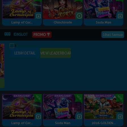
Lamp of Cor...
Chinchirorin
Soda Man
IDNSLOT
Lihat Semua
PROMO
Lamp of Cor...
Soda Man
2026 GOLDEN...