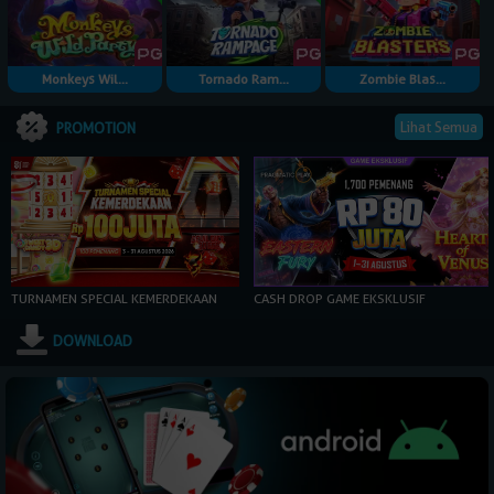
Monkeys Wil...
Tornado Ram...
Zombie Blas...
Lihat Semua
PROMOTION
TURNAMEN SPECIAL KEMERDEKAAN
CASH DROP GAME EKSKLUSIF
DOWNLOAD