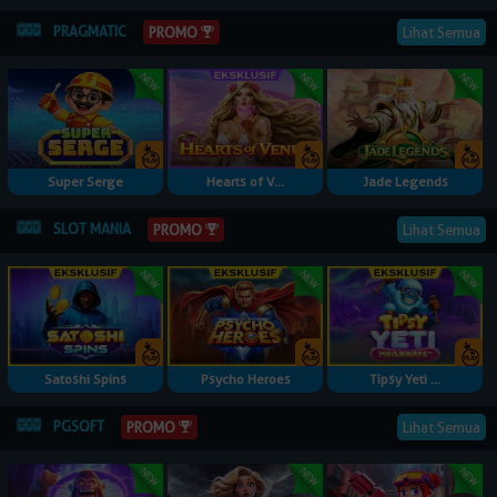
PRAGMATIC
Lihat Semua
PROMO
Super Serge
Hearts of V...
Jade Legends
SLOT MANIA
Lihat Semua
PROMO
Satoshi Spins
Psycho Heroes
Tipsy Yeti ...
PGSOFT
Lihat Semua
PROMO