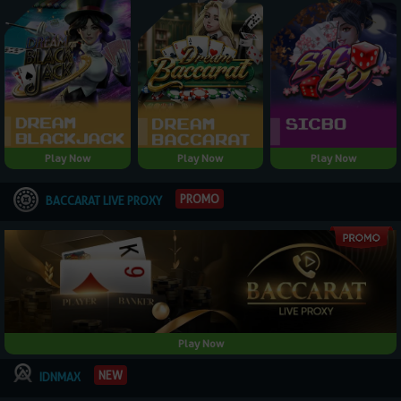
Play Now
Play Now
Play Now
PROMO
BACCARAT LIVE PROXY
Play Now
NEW
IDNMAX