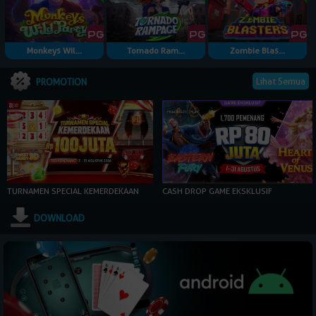
Monkeys Wil...
Tornado Ram...
Zombie Blas...
Lihat Semua
PROMOTION
TURNAMEN SPECIAL KEMERDEKAAN
CASH DROP GAME EKSKLUSIF
DOWNLOAD