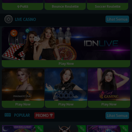
9 Putts
Bounce Roulette
Soccer Roulette
Lihat Semua
LIVE CASINO
Play Now
Play Now
Play Now
Play Now
POPULAR
Lihat Semua
PROMO