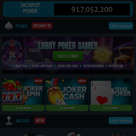
JACKPOT
917,052,200
POKER
© 2026 NagaPoker. All Rights Reserved | 18+
Lihat Semua
PROMO
POKER
Lihat Semua
NEW
ARCADE