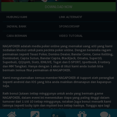
HUBUNGI KAMI
LINK ALTERNATIF
JADWAL BANK
SPONSORSHIP
CARA BERMAIN
VIDEO TUTORIAL
NAGAPOKER
adalah media poker online yang memakai uang asli yang kami
sediakan khusus untuk para pecinta poker online. Dengan beraneka ragam
permainan seperti Texas Poker, Domino Dealer, Bandar Ceme, Ceme Keliling,
Dominobet, Capsa Susun, Bandar Capsa, Blackjack, Omaha, Super10,
Superbull, QQspirit, Slots, IDNLIVE, Togel dan E-SPORT, sportbook, E-lottery
dan MM Tangkas. Hanya dengan 1 akun di situs kami anda sudah bisa
bermain semua fitur permainan di
NAGAPOKER
.
Kami mengutamakan semua member
NAGAPOKER
di support oleh perangkat
seperti android dan IOS yang bisa anda mainkan dimanapun dan kapanpun
saja.
Raih bonus jutaan setiap minggunya untuk anda yang bermain game
NAGAPOKER
, dalam event ini menentukan siapa yang paling tinggi dalam
turnover dari 1 s/d 10 setiap minggunya, rasakan juga bonus menarik kami
lainnya seperti lucky spin dan mysteri box setiap harinya. Tunggu apa lagi
segera daftarkan diri anda dan raih hadiahnya!